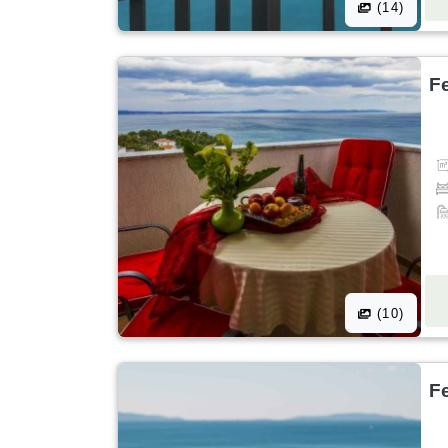
(14)
F
(10)
F