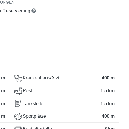
RUNGEN
er Reservierung
 m
Krankenhaus/Arzt
400 m
 m
Post
1.5 km
 m
Tankstelle
1.5 km
 m
Sportplätze
400 m
 m
Bushaltestelle
8 km