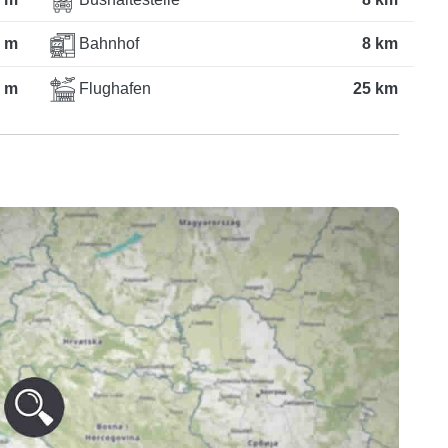
 m
Bahnhof
8 km
 m
Flughafen
25 km