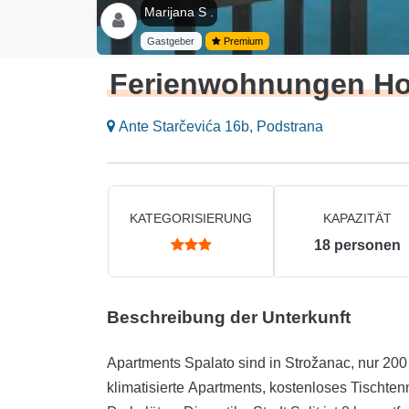
Marijana S .
Gastgeber
Premium
Ferienwohnungen Hol
Ante Starčevića 16b, Podstrana
KATEGORISIERUNG
KAPAZITÄT
18
personen
Beschreibung der Unterkunft
Apartments Spalato sind in Strožanac, nur 200
klimatisierte Apartments, kostenloses Tischt