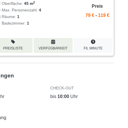
2
Oberfläche:
45 m
Preis
Max. Personenzahl:
4
79 €
-
119 €
Räume:
1
Badezimmer:
1
PREISLISTE
VERFÜGBARKEIT
F/L MINUTE
ungen
CHECK-OUT
hr
bis
10:00
Uhr
ung