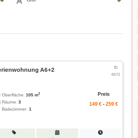
ID
erienwohnung A6+2
6572
Preis
2
Oberfläche:
105 m
Räume:
3
149 €
-
259 €
Badezimmer:
1