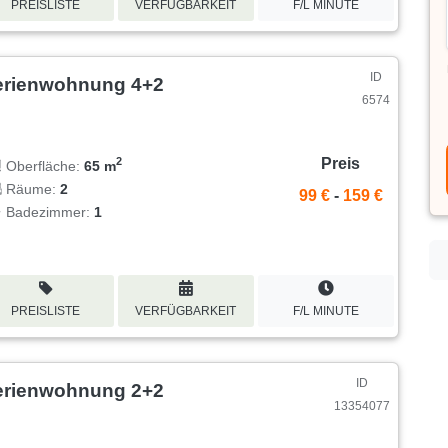
PREISLISTE
VERFÜGBARKEIT
F/L MINUTE
ID
erienwohnung 4+2
6574
Preis
2
Oberfläche:
65 m
Räume:
2
99 €
-
159 €
Badezimmer:
1
PREISLISTE
VERFÜGBARKEIT
F/L MINUTE
ID
erienwohnung 2+2
13354077