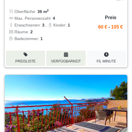
2
Oberfläche:
36 m
Preis
Max. Personenzahl:
4
Erwachsenen:
3
,
Kinder:
1
60 €
-
105 €
Räume:
2
Badezimmer:
1
PREISLISTE
VERFÜGBARKEIT
F/L MINUTE