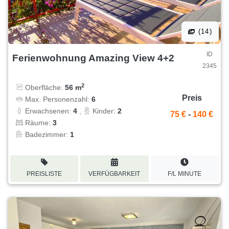
(14)
ID
Ferienwohnung Amazing View 4+2
2345
2
Oberfläche:
56 m
Preis
Max. Personenzahl:
6
Erwachsenen:
4
,
Kinder:
2
75 €
-
140 €
Räume:
3
Badezimmer:
1
PREISLISTE
VERFÜGBARKEIT
F/L MINUTE