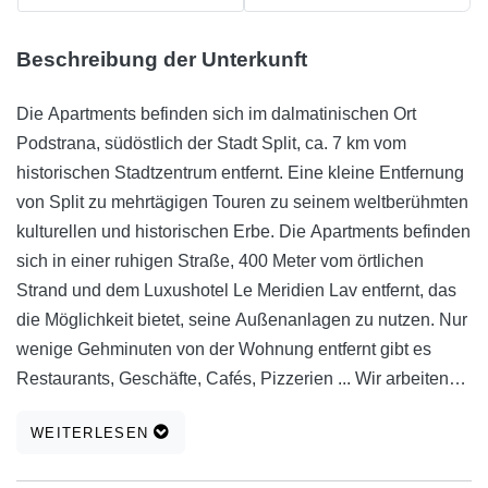
Beschreibung der Unterkunft
Die Apartments befinden sich im dalmatinischen Ort
Podstrana, südöstlich der Stadt Split, ca. 7 km vom
historischen Stadtzentrum entfernt. Eine kleine Entfernung
von Split zu mehrtägigen Touren zu seinem weltberühmten
kulturellen und historischen Erbe. Die Apartments befinden
sich in einer ruhigen Straße, 400 Meter vom örtlichen
Strand und dem Luxushotel Le Meridien Lav entfernt, das
die Möglichkeit bietet, seine Außenanlagen zu nutzen. Nur
wenige Gehminuten von der Wohnung entfernt gibt es
Restaurants, Geschäfte, Cafés, Pizzerien ... Wir arbeiten
mit unseren befreundeten Skippern der Rafting-Agentur
WEITERLESEN
zusammen, damit wir unseren lieben Gästen helfen
können, Rafting auf dem Fluss Cetina zu organisieren.