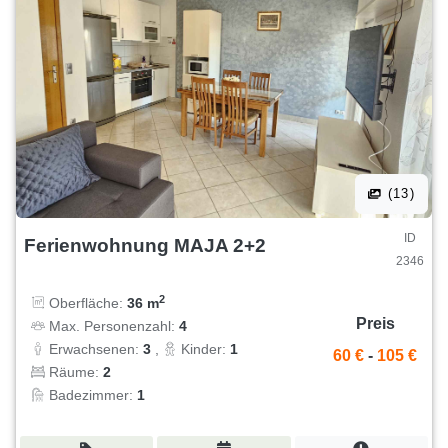
(13)
ID
Ferienwohnung MAJA 2+2
2346
2
Oberfläche:
36 m
Preis
Max. Personenzahl:
4
Erwachsenen:
3
,
Kinder:
1
60 €
-
105 €
Räume:
2
Badezimmer:
1