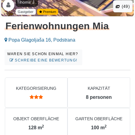
Tihomir J .
(49)
Gastgeber
Premium
Ferienwohnungen Mia
Popa Glagoljaša 16, Podstrana
WAREN SIE SCHON EINMAL HIER?
SCHREIBE EINE BEWERTUNG!
KATEGORISIERUNG
KAPAZITÄT
8
personen
OBJEKT OBERFLÄCHE
GARTEN OBERFLÄCHE
2
2
128
m
100
m