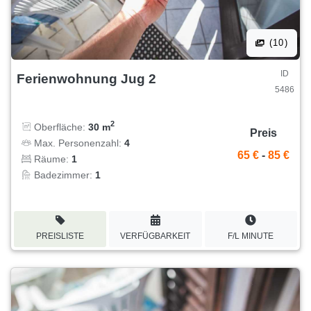
(10)
ID
Ferienwohnung Jug 2
5486
2
Oberfläche:
30 m
Preis
Max. Personenzahl:
4
65 €
-
85 €
Räume:
1
Badezimmer:
1
PREISLISTE
VERFÜGBARKEIT
F/L MINUTE