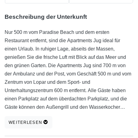
Beschreibung der Unterkunft
Nur 500 m vom Paradise Beach und dem ersten
Restaurant entfernt, sind die Apartments Jug ideal für
einen Urlaub. In ruhiger Lage, abseits der Massen,
genießen Sie die frische Luft mit Blick auf das Meer und
den grünen Garten. Die Apartments Jug sind 700 m von
der Ambulanz und der Post, vom Geschäft 500 m und vom
Zentrum von Lopar und dem Sport- und
Unterhaltungszentrum 600 m entfernt. Alle Gäste haben
einen Parkplatz auf dem überdachten Parkplatz, und die
Gäste können den Außengrill und den Wasserkocher
nutzen. Dort können Sie auf der Terrasse und Steinbank
WEITERLESEN
verschiedene Fleisch- und Fischgerichte zubereiten und
sowohl Ihre Liebsten anfeuern als auch um sich scharen.