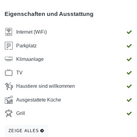
Die Apartments verfügen über kostenlosen Internetzugang
und Sat-TV. Besuchen Sie uns und verbringen Sie Ihren
Eigenschaften und Ausstattung
idealen Urlaub in den Appartements Jug! Wir freuen uns
auf Ihren Besuch!
Internet (WiFi)
Parkplatz
Klimaanlage
TV
Haustiere sind willkommen
Ausgestattete Küche
Grill
ZEIGE ALLES