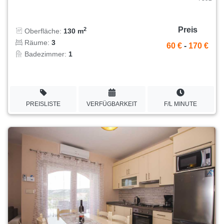
Preis
2
Oberfläche:
130 m
Räume:
3
60 €
-
170 €
Badezimmer:
1
PREISLISTE
VERFÜGBARKEIT
F/L MINUTE