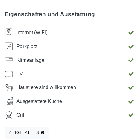
(Bettwäsche, Handtücher, Kaffeemaschine, Wasserkocher,
Kühlschrank, Geschirrspüler ...). Für mehr Informationen
Eigenschaften und Ausstattung
kontaktieren Sie uns bitte über unsere E-Mail! Wir hoffen,
dass Sie sich entscheiden, unsere Wohnungen Mistral zu
Internet (WiFi)
mieten
Parkplatz
Klimaanlage
TV
Haustiere sind willkommen
Ausgestattete Küche
Grill
ZEIGE ALLES