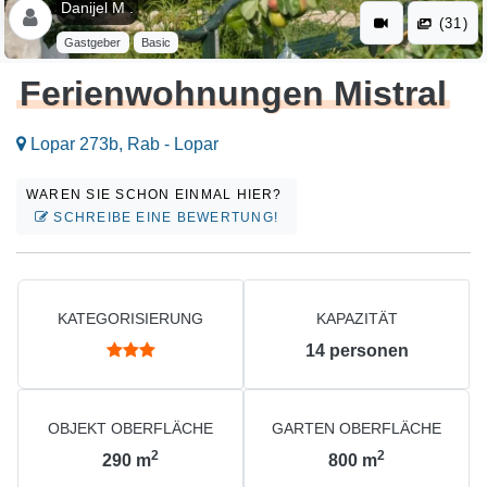
Danijel M .
(31)
Gastgeber
Basic
Ferienwohnungen Mistral
Lopar 273b, Rab - Lopar
WAREN SIE SCHON EINMAL HIER?
SCHREIBE EINE BEWERTUNG!
KATEGORISIERUNG
KAPAZITÄT
14
personen
OBJEKT OBERFLÄCHE
GARTEN OBERFLÄCHE
2
2
290
m
800
m