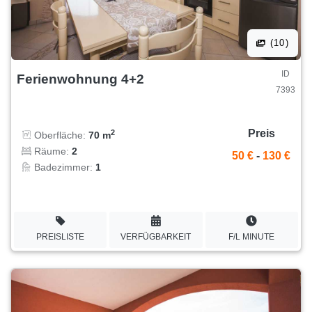
(10)
ID
Ferienwohnung 4+2
7393
Preis
2
Oberfläche:
70 m
Räume:
2
50 €
-
130 €
Badezimmer:
1
PREISLISTE
VERFÜGBARKEIT
F/L MINUTE