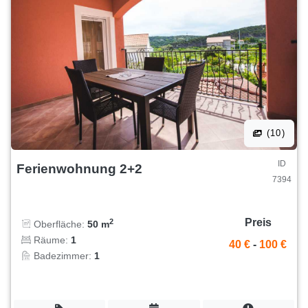
(10)
ID
Ferienwohnung 2+2
7394
Preis
2
Oberfläche:
50 m
Räume:
1
40 €
-
100 €
Badezimmer:
1