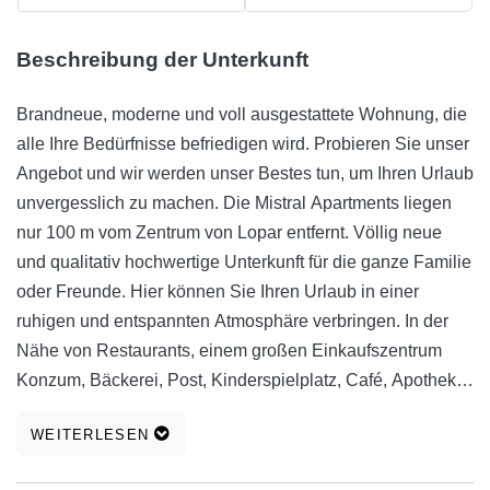
Beschreibung der Unterkunft
Brandneue, moderne und voll ausgestattete Wohnung, die
alle Ihre Bedürfnisse befriedigen wird. Probieren Sie unser
Angebot und wir werden unser Bestes tun, um Ihren Urlaub
unvergesslich zu machen. Die Mistral Apartments liegen
nur 100 m vom Zentrum von Lopar entfernt. Völlig neue
und qualitativ hochwertige Unterkunft für die ganze Familie
oder Freunde. Hier können Sie Ihren Urlaub in einer
ruhigen und entspannten Atmosphäre verbringen. In der
Nähe von Restaurants, einem großen Einkaufszentrum
Konzum, Bäckerei, Post, Kinderspielplatz, Café, Apotheke,
Bushaltestelle. Jede Wohnung hat eine Küche,
WEITERLESEN
Schlafzimmer, Bad, TV / SAT, Internet (Wifi), Klimaanlage,
Balkon, Parkplatz und alle anderen notwendigen Geräte