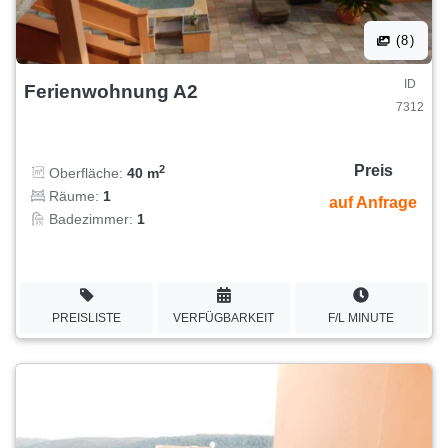
(8)
ID
Ferienwohnung A2
7312
Preis
2
Oberfläche:
40 m
Räume:
1
auf Anfrage
Badezimmer:
1
PREISLISTE
VERFÜGBARKEIT
F/L MINUTE