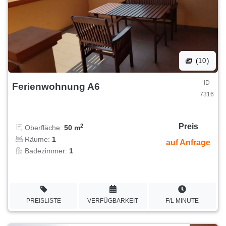
(10)
ID
Ferienwohnung A6
7316
Preis
2
Oberfläche:
50 m
Räume:
1
auf Anfrage
Badezimmer:
1
PREISLISTE
VERFÜGBARKEIT
F/L MINUTE