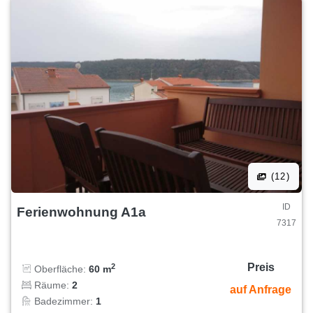
(12)
ID
Ferienwohnung A1a
7317
Preis
2
Oberfläche:
60 m
Räume:
2
auf Anfrage
Badezimmer:
1