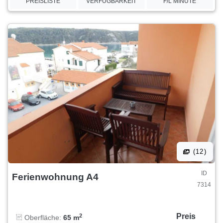
PREISLISTE
VERFÜGBARKEIT
F/L MINUTE
(12)
ID
Ferienwohnung A4
7314
Preis
2
Oberfläche:
65 m