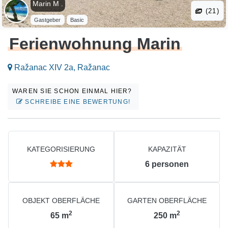
Marin M .
(21)
Gastgeber
Basic
Ferienwohnung Marin
Ražanac XIV 2a, Ražanac
WAREN SIE SCHON EINMAL HIER?
SCHREIBE EINE BEWERTUNG!
KATEGORISIERUNG
KAPAZITÄT
6
personen
OBJEKT OBERFLÄCHE
GARTEN OBERFLÄCHE
2
2
65
m
250
m