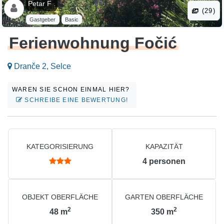
Petar F .
(29)
Gastgeber
Basic
Ferienwohnung Fočić
Dranče 2, Selce
WAREN SIE SCHON EINMAL HIER?
SCHREIBE EINE BEWERTUNG!
KATEGORISIERUNG
KAPAZITÄT
4
personen
OBJEKT OBERFLÄCHE
GARTEN OBERFLÄCHE
2
2
48
m
350
m