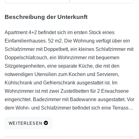
Beschreibung der Unterkunft
Apartment 4+2 befindet sich im ersten Stock eines
Einfamilienhauses. 52 m2. Die Wohnung verfügt über ein
Schlafzimmer mit Doppelbett, ein kleines Schlafzimmer mit
Doppelschlafcouch, ein Wohnzimmer mit bequemen
Sitzgelegenheiten, eine separate Küche, die mit den
notwendigen Utensilien zum Kochen und Servieren,
Kühlschrank und Gefrierschrank ausgestattet ist. Im
Wohnzimmer ist mit zwei Zustellbetten für 2 Erwachsene
eingerichtet. Badezimmer mit Badewanne ausgestattet. Vor
dem Wohn- und Schlafzimmer befindet sich eine Terrasse
mit Tisch und Stühlen und Meerblick. Die Wohnung ist mit
WEITERLESEN
Klimaanlage, Fernseher mit digitalem Satelliten-TV,
WLAN-Internet ausgestattet. Im Hof gibt es Parkplätze für