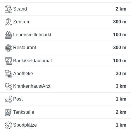
Strand
2 km
Zentrum
800 m
Lebensmittelmarkt
100 m
Restaurant
300 m
Bank/Geldautomat
100 m
Apotheke
30 m
Krankenhaus/Arzt
3 km
Post
1 km
Tankstelle
2 km
Sportplätze
1 km