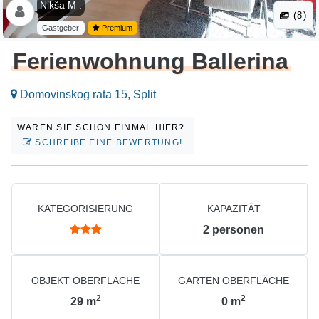
Nikša M .
(8)
Gastgeber
Premium
Ferienwohnung Ballerina
Domovinskog rata 15, Split
WAREN SIE SCHON EINMAL HIER?
SCHREIBE EINE BEWERTUNG!
KATEGORISIERUNG
KAPAZITÄT
2
personen
OBJEKT OBERFLÄCHE
GARTEN OBERFLÄCHE
2
2
29
m
0
m