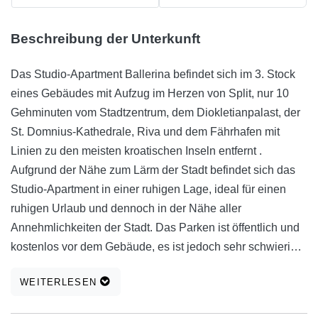
Beschreibung der Unterkunft
Das Studio-Apartment Ballerina befindet sich im 3. Stock
eines Gebäudes mit Aufzug im Herzen von Split, nur 10
Gehminuten vom Stadtzentrum, dem Diokletianpalast, der
St. Domnius-Kathedrale, Riva und dem Fährhafen mit
Linien zu den meisten kroatischen Inseln entfernt .
Aufgrund der Nähe zum Lärm der Stadt befindet sich das
Studio-Apartment in einer ruhigen Lage, ideal für einen
ruhigen Urlaub und dennoch in der Nähe aller
Annehmlichkeiten der Stadt. Das Parken ist öffentlich und
kostenlos vor dem Gebäude, es ist jedoch sehr schwierig,
einen freien Platz zu finden. Rund um das Gebäude gibt es
WEITERLESEN
mehrere städtische Parkplätze, die etwa 10 Euro pro Tag
kosten. Das Studio ist komplett mit Klimaanlage und