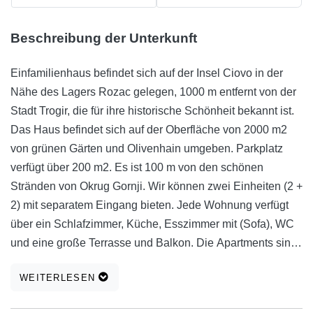
Beschreibung der Unterkunft
Einfamilienhaus befindet sich auf der Insel Ciovo in der
Nähe des Lagers Rozac gelegen, 1000 m entfernt von der
Stadt Trogir, die für ihre historische Schönheit bekannt ist.
Das Haus befindet sich auf der Oberfläche von 2000 m2
von grünen Gärten und Olivenhain umgeben. Parkplatz
verfügt über 200 m2. Es ist 100 m von den schönen
Stränden von Okrug Gornji. Wir können zwei Einheiten (2 +
2) mit separatem Eingang bieten. Jede Wohnung verfügt
über ein Schlafzimmer, Küche, Esszimmer mit (Sofa), WC
und eine große Terrasse und Balkon. Die Apartments sind
ideal für Familien mit Kindern. Jede Wohnung verfügt über
WEITERLESEN
eine Klimaanlage, Internet, Satelliten, die im Preis
enthalten sind, sowie die Kurtaxe. Willkommen in unserem