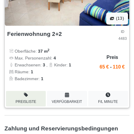
(13)
ID
Ferienwohnung 2+2
4483
2
Oberfläche:
37 m
Preis
Max. Personenzahl:
4
Erwachsenen:
3
,
Kinder:
1
65 €
-
110 €
Räume:
1
Badezimmer:
1
PREISLISTE
VERFÜGBARKEIT
F/L MINUTE
Zahlung und Reservierungsbedingungen