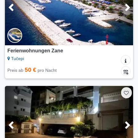
Ferienwohnungen Zane
Tučepi
50 €
Preis ab
pro Nacht