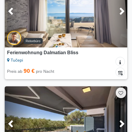
Reisebüro
Ferienwohnung Dalmatian Bliss
Tučepi
90 €
Preis ab
pro Nacht