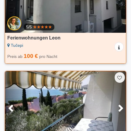
5/5
Ferienwohnungen Leon
Tučepi
100 €
Preis ab
pro Nacht