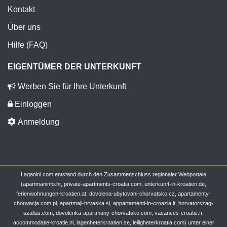
Kontakt
Über uns
Hilfe (FAQ)
EIGENTÜMER DER UNTERKUNFT
Werben Sie für Ihre Unterkunft
Einloggen
Anmeldung
Laganini.com entstand durch den Zusammenschluss regionaler Webportale
(apartmaninfo.hr, private-apartments-croatia.com, unterkunft-in-kroatien.de,
ferienwohnungen-kroatien.at, dovolena-ubytovani-chorvatsko.cz, apartamenty-
chorwacja.com.pl, apartmaji-hrvaska.si, appartamenti-in-croazia.it, horvatorszag-
szallas.com, dovolenka-apartmany-chorvatsko.com, vacances-croatie.fr,
accommodatie-kroatie.nl, lagenheterkroatien.se, leiligheterkroatia.com) unter einer