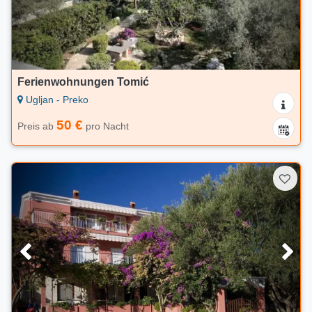
Ferienwohnungen Tomić
Ugljan - Preko
50 €
Preis ab
pro Nacht