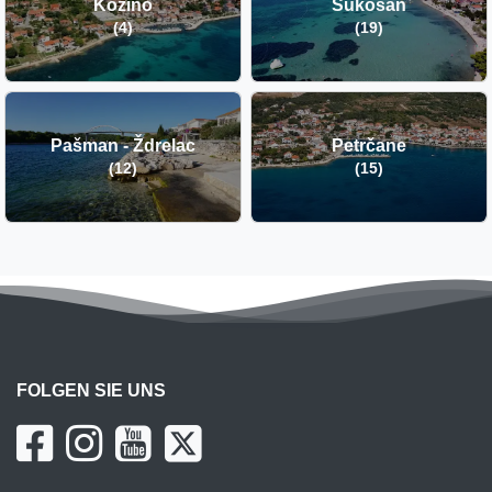
Kožino
Sukošan
(4)
(19)
Pašman - Ždrelac
Petrčane
(12)
(15)
FOLGEN SIE UNS