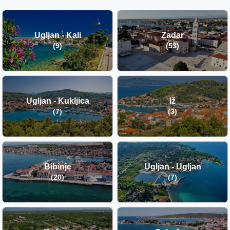
Ugljan - Kali
Zadar
(9)
(53)
Ugljan - Kukljica
Iž
(7)
(3)
Bibinje
Ugljan - Ugljan
(20)
(7)