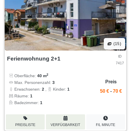
(15)
ID
Ferienwohnung 2+1
7417
2
Oberfläche:
40 m
Preis
Max. Personenzahl:
3
Erwachsenen:
2
,
Kinder:
1
50 €
-
70 €
Räume:
1
Badezimmer:
1
PREISLISTE
VERFÜGBARKEIT
F/L MINUTE