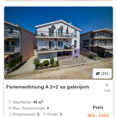
(15)
ID
Ferienwohnung A 2+2 sa galerijom
7418
2
Oberfläche:
45 m
Preis
Max. Personenzahl:
4
Erwachsenen:
2
,
Kinder:
2
70 €
-
110 €