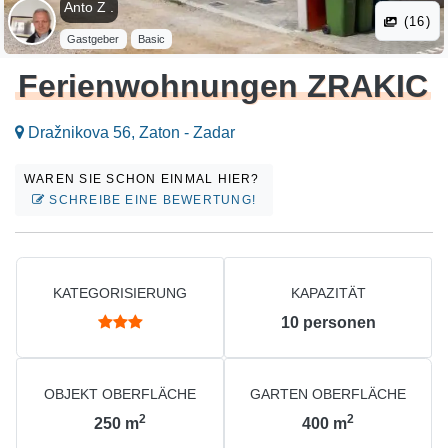
Anto Z .
(16)
Gastgeber
Basic
Ferienwohnungen ZRAKIC
Dražnikova 56, Zaton - Zadar
WAREN SIE SCHON EINMAL HIER?
SCHREIBE EINE BEWERTUNG!
KATEGORISIERUNG
KAPAZITÄT
10
personen
OBJEKT OBERFLÄCHE
GARTEN OBERFLÄCHE
2
2
250
m
400
m