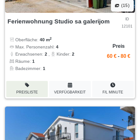
(15)
ID
Ferienwohnung Studio sa galerijom
12101
2
Oberfläche:
40 m
Preis
Max. Personenzahl:
4
Erwachsenen:
2
,
Kinder:
2
60 €
-
80 €
Räume:
1
Badezimmer:
1
PREISLISTE
VERFÜGBARKEIT
F/L MINUTE