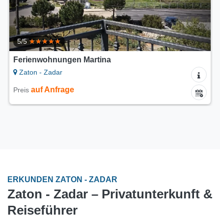
Martina
Ferienhaus Vila Ama
Zaton - Zadar
360 €
Preis ab
pro Nac
ERKUNDEN ZATON - ZADAR
Zaton - Zadar – Privatunterkunft &
Reiseführer