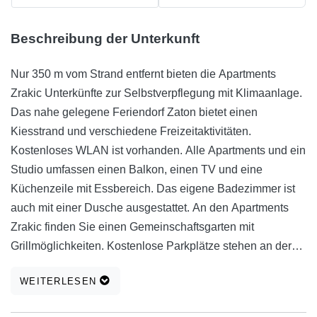
Beschreibung der Unterkunft
Nur 350 m vom Strand entfernt bieten die Apartments
Zrakic Unterkünfte zur Selbstverpflegung mit Klimaanlage.
Das nahe gelegene Feriendorf Zaton bietet einen
Kiesstrand und verschiedene Freizeitaktivitäten.
Kostenloses WLAN ist vorhanden. Alle Apartments und ein
Studio umfassen einen Balkon, einen TV und eine
Küchenzeile mit Essbereich. Das eigene Badezimmer ist
auch mit einer Dusche ausgestattet. An den Apartments
Zrakic finden Sie einen Gemeinschaftsgarten mit
Grillmöglichkeiten. Kostenlose Parkplätze stehen an der
Unterkunft zur Verfügung. Das Zentrum von Zadar ist 14
WEITERLESEN
km entfernt, dort können Gäste den beliebten Gruß an die
Sonne und die Meeresorgel sowie die historische St.