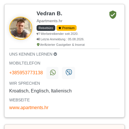
Vedran B.
Apartments.hr
Reisebüro
Premium
Werbetreibender seit 2020.
Letzte Anmeldung : 05.08.2026.
Verifizierter Gastgeber & Inserat
UNS KENNEN LERNEN
MOBILTELEFON
+385953773138
WIR SPRECHEN
Kroatisch, Englisch, Italienisch
WEBSEITE
www.apartments.hr