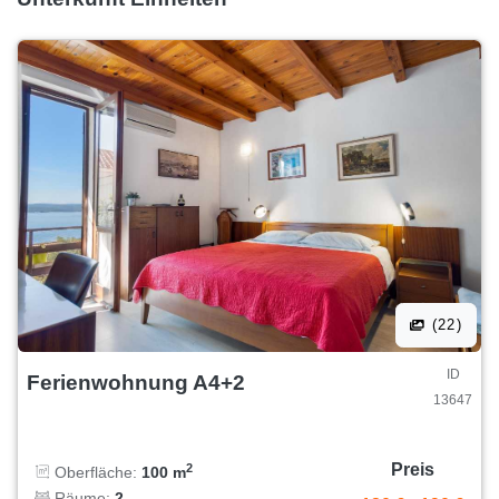
(22)
ID
Ferienwohnung A4+2
13647
Preis
2
Oberfläche:
100 m
Räume:
2