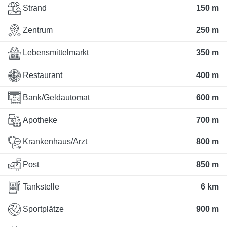
Strand
150 m
Zentrum
250 m
Lebensmittelmarkt
350 m
Restaurant
400 m
Bank/Geldautomat
600 m
Apotheke
700 m
Krankenhaus/Arzt
800 m
Post
850 m
Tankstelle
6 km
Sportplätze
900 m