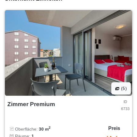
(5)
ID
Zimmer Premium
6733
Preis
2
Oberfläche:
30 m
Räume:
1