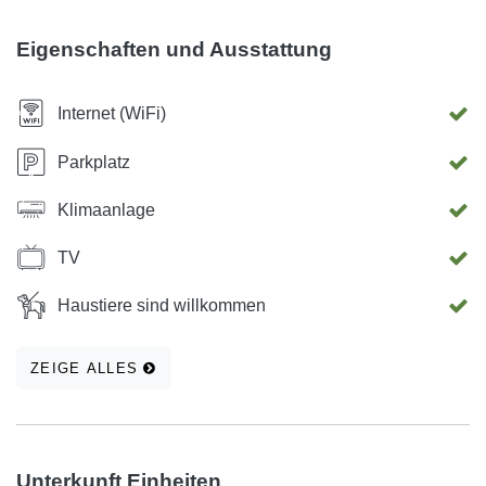
während der berühmten Arena von Pula etwa 1 km
entfernt. Der nächstgelegene Flughafen ist Pula Flughafen,
Eigenschaften und Ausstattung
9 km vom Haus entfernt. Der Shuttle-Service und
Flughafentransfer kann gegen Aufpreis organisiert werden.
Internet (WiFi)
Parkplatz
Klimaanlage
TV
Haustiere sind willkommen
ZEIGE ALLES
Unterkunft Einheiten