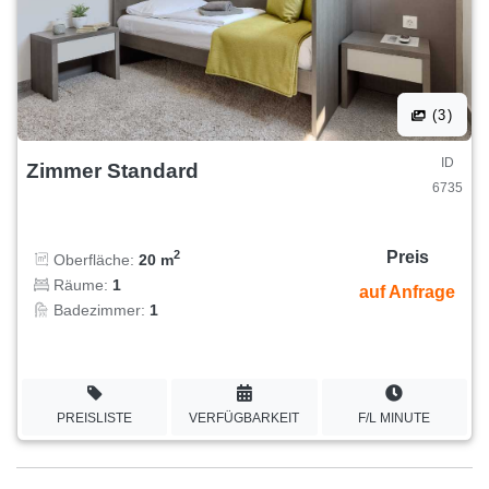
(3)
ID
Zimmer Standard
6735
Preis
2
Oberfläche:
20 m
Räume:
1
auf Anfrage
Badezimmer:
1
PREISLISTE
VERFÜGBARKEIT
F/L MINUTE