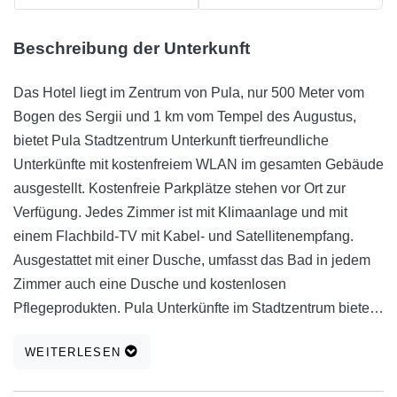
Beschreibung der Unterkunft
Das Hotel liegt im Zentrum von Pula, nur 500 Meter vom
Bogen des Sergii und 1 km vom Tempel des Augustus,
bietet Pula Stadtzentrum Unterkunft tierfreundliche
Unterkünfte mit kostenfreiem WLAN im gesamten Gebäude
ausgestellt. Kostenfreie Parkplätze stehen vor Ort zur
Verfügung. Jedes Zimmer ist mit Klimaanlage und mit
einem Flachbild-TV mit Kabel- und Satellitenempfang.
Ausgestattet mit einer Dusche, umfasst das Bad in jedem
Zimmer auch eine Dusche und kostenlosen
Pflegeprodukten. Pula Unterkünfte im Stadtzentrum bietet
einen Tourenschalter vor Ort, wo Sie nach Tipps zu
WEITERLESEN
Ausflügen und Tagesausflüge zu fragen. Das
Archäologische Museum ist etwa 450 Meter entfernt,