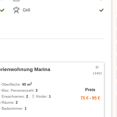
Grill
ID
erienwohnung Marina
14463
2
Oberfläche:
45 m
Preis
Max. Personenzahl:
3
Erwachsenen:
2
,
Kinder:
1
75 €
-
95 €
Räume:
2
Badezimmer:
1