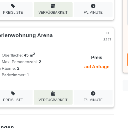
PREISLISTE
VERFÜGBARKEIT
F/L MINUTE
ID
erienwohnung Arena
3247
2
Oberfläche:
45 m
Preis
Max. Personenzahl:
2
auf Anfrage
Räume:
2
Badezimmer:
1
PREISLISTE
VERFÜGBARKEIT
F/L MINUTE
ungen