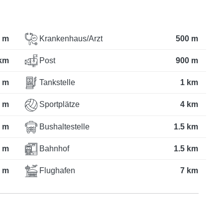
 m
Krankenhaus/Arzt
500 m
km
Post
900 m
 m
Tankstelle
1 km
 m
Sportplätze
4 km
 m
Bushaltestelle
1.5 km
 m
Bahnhof
1.5 km
 m
Flughafen
7 km