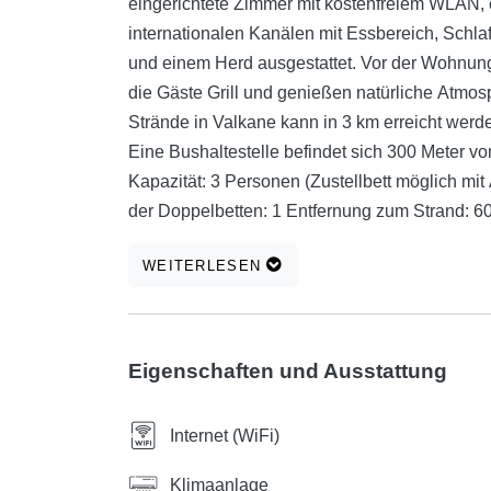
eingerichtete Zimmer mit kostenfreiem WLAN, 
internationalen Kanälen mit Essbereich, Schla
und einem Herd ausgestattet. Vor der Wohnung
die Gäste Grill und genießen natürliche Atmos
Strände in Valkane kann in 3 km erreicht werde
Eine Bushaltestelle befindet sich 300 Meter vo
Kapazität: 3 Personen (Zustellbett möglich mit 
der Doppelbetten: 1 Entfernung zum Strand: 6
Zentrum: 300 m. Entfernung von den Geschäfte
WEITERLESEN
(Lungo Mare-Valkane): 3500 m.
Eigenschaften und Ausstattung
Internet (WiFi)
Klimaanlage