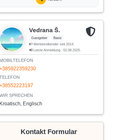
Vedrana Š.
Gastgeber
Basic
Werbetreibender seit 2014.
Letzte Anmeldung : 02.08.2025.
MOBILTELEFON
+385922359230
TELEFON
+38552223197
WIR SPRECHEN
Kroatisch, Englisch
Kontakt Formular