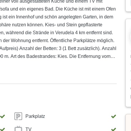
einer voll ausgestatteten Küche und einem TV mit
fsofa und ein eigenes Bad. Die Küche ist mit einem Ofen
 ist ein Innenhof und schön angelegten Garten, in dem
phäre nutzen können. Kies- und Stein gepflasterte
n, während die Strände in Verudela 4 km entfernt sind.
n der Wohnung entfernt. Öffentliche Parkplätze möglich.
Aufpreis) Anzahl der Betten: 3 (1 Bett zusätzlich). Anzahl
00 m. Art des Badestrandes: Kies. Die Entfernung vom
n: 150 m. Caffe-Bar: 50 m. Disco Bars: 400 m. Beach
Parkplatz
TV