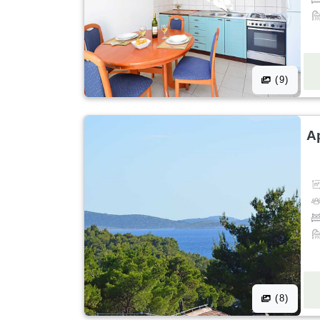
(9)
A
(8)