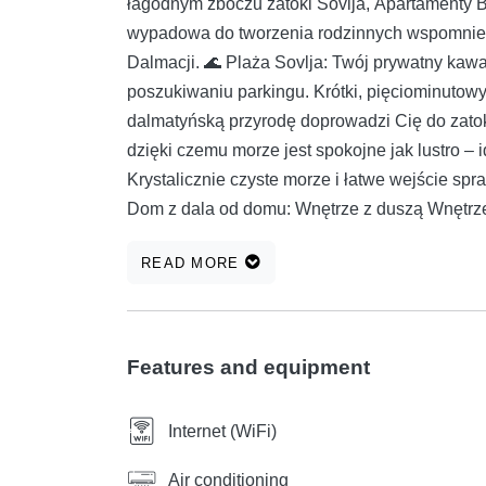
łagodnym zboczu zatoki Sovlja, Apartamenty Br
wypadowa do tworzenia rodzinnych wspomnień 
Dalmacji. 🌊 Plaża Sovlja: Twój prywatny kaw
poszukiwaniu parkingu. Krótki, pięciominutowy
dalmatyńską przyrodę doprowadzi Cię do zatoki 
dzięki czemu morze jest spokojne jak lustro –
Krystalicznie czyste morze i łatwe wejście spra
Dom z dala od domu: Wnętrze z duszą Wnętrze
Każdy apartament został zaprojektowany tak, a
READ MORE
magia: W pełni wyposażone kuchnie z piekarn
targu i przygotowania zdrowego posiłku jak 
dziecięce dla najmłodszych, ponieważ wiemy, 
Chłodny powiew: Dyskretne klimatyzatory dbaj
Features and equipment
przyjemna, śródziemnomorska wiosna, niezależn
zatrzymuje Największym klejnotem obiektu jes
Internet (WiFi)
Ty pijesz pierwszą poranną kawę na przestron
bezpiecznie bawić się w cieniu sosen. Wieczo
Air conditioning