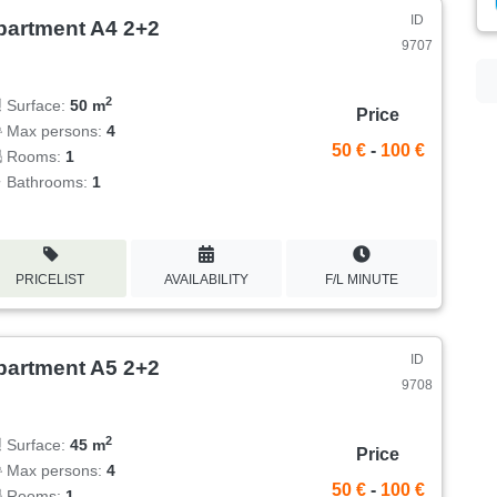
ID
partment A4 2+2
9707
2
Surface:
50 m
Price
Max persons:
4
50 €
-
100 €
Rooms:
1
Bathrooms:
1
PRICELIST
AVAILABILITY
F/L MINUTE
ID
partment A5 2+2
9708
2
Surface:
45 m
Price
Max persons:
4
50 €
-
100 €
Rooms:
1