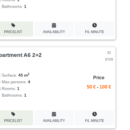
Bathrooms:
1
PRICELIST
AVAILABILITY
F/L MINUTE
ID
partment A6 2+2
9709
2
Surface:
45 m
Price
Max persons:
4
50 €
-
100 €
Rooms:
1
Bathrooms:
1
PRICELIST
AVAILABILITY
F/L MINUTE