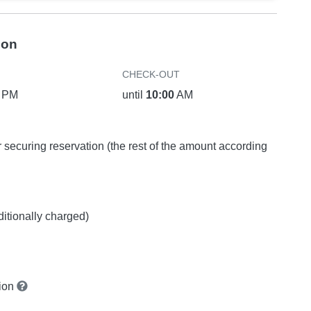
ion
CHECK-OUT
PM
until
10:00
AM
or securing reservation (the rest of the amount according
ditionally charged)
tion