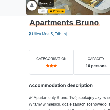
Bruno Z .
Host
Premium
Apartments Bruno
Ulica Mrte 5, Tribunj
CATEGORISATION
CAPACITY
16
persons
Accommodation description
🌿 Apartamenty Bruno: Twój spokojny azyl w se
Witamy w miejscu, gdzie zapach sosnowego las