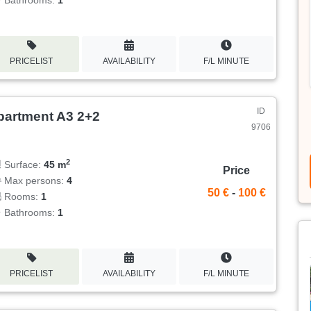
PRICELIST
AVAILABILITY
F/L MINUTE
ID
partment A3 2+2
9706
2
Surface:
45 m
Price
Max persons:
4
50 €
-
100 €
Rooms:
1
Bathrooms:
1
PRICELIST
AVAILABILITY
F/L MINUTE