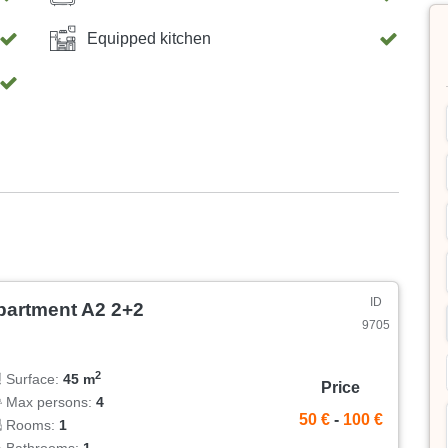
oki Tribunj i okolic Tribunj słynie ze swojego
Equipped kitchen
rny spacer: Odwiedź starą wyspę połączoną kamiennym
 podziwiać najpiękniejszy zachód słońca nad
z bliskości Parku Narodowego Krka i wybierz się na
 odwiedź interaktywną Twierdzę Barone w Szybeniku,
Twoi czworonożni członkowie rodziny są u nas mile
romisów Twój pupil czeka na Ciebie na bezpłatnym,
y na nowe przygody, gdy tylko zechcesz zwiedzić
ID
partment A2 2+2
9705
2
Surface:
45 m
Price
Max persons:
4
50 €
-
100 €
Rooms:
1
Bathrooms:
1