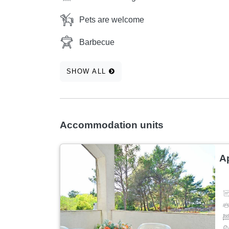
stają się centralnym punktem dnia. 🚲 Odkryj ur
Pets are welcome
autentycznego charakteru. Polecamy: Wieczo
mostem i wejdź do kościoła św. Mikołaja, aby
Barbecue
Adriatykiem. Aktywny wypoczynek: Skorzystaj 
jednodniową wycieczkę wśród wodospadów lub
SHOW ALL
która zachwyci dzieci. Bez obaw o zwierzęta: 
widzianymi gośćmi. 🚗 Praktyczność bez komp
prywatnym parkingu na terenie posesji, gotow
pobliskie Vodice lub Skradin.
Accommodation units
A