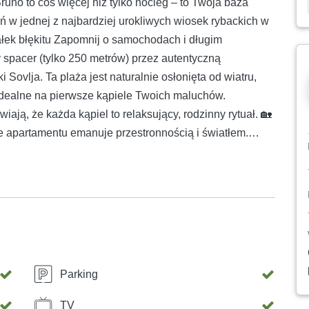
uno to coś więcej niż tylko nocleg – to Twoja baza
w jednej z najbardziej urokliwych wiosek rybackich w
ałek błękitu Zapomnij o samochodach i długim
 spacer (tylko 250 metrów) przez autentyczną
Sovlja. Ta plaża jest naturalnie osłonięta od wiatru,
 idealne na pierwsze kąpiele Twoich maluchów.
wiają, że każda kąpiel to relaksujący, rodzinny rytuał. 🏡
 apartamentu emanuje przestronnością i światłem.
by był funkcjonalny, a jednocześnie ciepły: Kulinarna
ikami zapraszają do zakupu świeżych ryb z lokalnego
w domu. Słodkich snów: Zapewniamy bezpłatne łóżeczka
że dobry sen dziecka to podstawa wakacji dla rodziców.
ą o to, aby w czterech ścianach zawsze panowała
ie od letnich upałów. 🌳 Taras i ogród: Gdzie czas się
t 300-metrowy ogród zanurzony w zieleni. Podczas gdy
Parking
nym tarasie przy dźwiękach świerszczy, dzieci mogą
rem zapach grilla i wspólna kolacja pod gołym niebem
TV