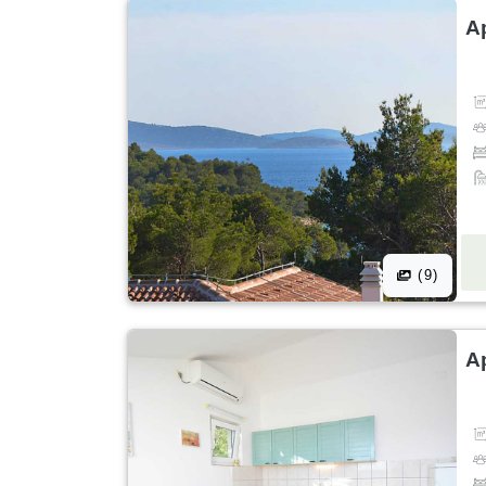
A
(9)
A