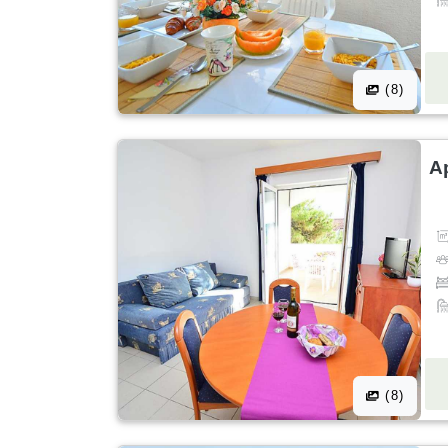
(8)
A
(8)