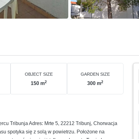
OBJECT SIZE
GARDEN SIZE
2
2
150
m
300
m
rcu Tribunja Adres: Mrte 5, 22212 Tribunj, Chorwacja
u spotyka się z solą w powietrzu. Położone na